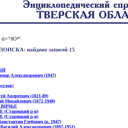
:
ti='^Ю*'
ОИСКА: найдено записей 15
ЫЙ
ир Александрович (1947)
елок)
й Андреевич (1821-89)
Михайлович (1872-1948)
ЕВИЧЬЕ
(Старицкий р-н)
(Старицкий р-н)
стантин Глебович (р. 1947)
илий Александрович (1897-1951)