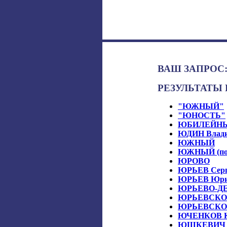
ВАШ ЗАПРОС
РЕЗУЛЬТАТЫ П
"ЮЖНЫЙ"
"ЮНОСТЬ"
ЮБИЛЕЙН
ЮДИН Владим
ЮЖНЫЙ
ЮЖНЫЙ (пос
ЮРОВО
ЮРЬЕВ Серге
ЮРЬЕВ Юрий 
ЮРЬЕВО-Д
ЮРЬЕВСКОЕ 
ЮРЬЕВСКОЕ 
ЮЧЕНКОВ Кон
ЮШКЕВИЧ Вас